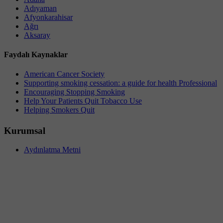
Adıyaman
Afyonkarahisar
Ağrı
Aksaray
Faydalı Kaynaklar
American Cancer Society
Supporting smoking cessation: a guide for health Professional
Encouraging Stopping Smoking
Help Your Patients Quit Tobacco Use
Helping Smokers Quit
Kurumsal
Aydınlatma Metni