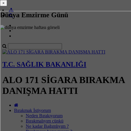
×
×
Dünya Emzirme Günü
T.C. SAĞLIK BAKANLIĞI
ALO 171 SİGARA BIRAKMA
DANIŞMA HATTI
Bırakmak İstiyorum
Neden Bırakıyorum
Bırakmalıyım çünkü
Ne kadar Bağımlıyım ?