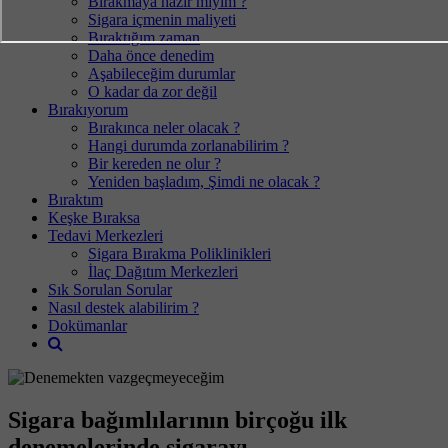
Bırakmaya hazır mıyım ?
Sigara içmenin maliyeti
Bıraktığım zaman
Daha önce denedim
Aşabileceğim durumlar
O kadar da zor değil
Bırakıyorum
Bırakınca neler olacak ?
Hangi durumda zorlanabilirim ?
Bir kereden ne olur ?
Yeniden başladım, Şimdi ne olacak ?
Bıraktım
Keşke Bıraksa
Tedavi Merkezleri
Sigara Bırakma Poliklinikleri
İlaç Dağıtım Merkezleri
Sık Sorulan Sorular
Nasıl destek alabilirim ?
Dokümanlar
Sigara bağımlılarının birçoğu ilk
denemelerinde sigarayı