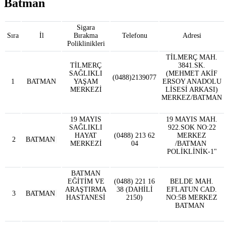
Batman
Sigara
Sıra
İl
Bırakma
Telefonu
Adresi
Poliklinikleri
TİLMERÇ MAH.
TİLMERÇ
3841.SK.
SAĞLIKLI
(MEHMET AKİF
(0488)2139077
1
BATMAN
YAŞAM
ERSOY ANADOLU
MERKEZİ
LİSESİ ARKASI)
MERKEZ/BATMAN
19 MAYIS
19 MAYIS MAH.
SAĞLIKLI
922.SOK NO:22
HAYAT
(0488) 213 62
MERKEZ
2
BATMAN
MERKEZİ
04
/BATMAN
POLİKLİNİK-1"
BATMAN
EĞİTİM VE
(0488) 221 16
BELDE MAH.
ARAŞTIRMA
38 (DAHİLİ
EFLATUN CAD.
3
BATMAN
HASTANESİ
2150)
NO:5B MERKEZ
BATMAN