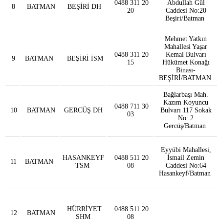
0488 311 20
Abdullah Gül
8
BATMAN
BEŞİRİ DH
20
Caddesi No:20
Beşiri/Batman
Mehmet Yatkın
Mahallesi Yaşar
0488 311 20
Kemal Bulvarı
9
BATMAN
BEŞİRİ İSM
15
Hükümet Konağı
Binası-
BEŞİRİ/BATMAN
Bağlarbaşı Mah.
Kazım Koyuncu
0488 711 30
10
BATMAN
GERCÜŞ DH
Bulvarı 117 Sokak
03
No: 2
Gercüş/Batman
Eyyübi Mahallesi,
HASANKEYF
0488 511 20
İsmail Zemin
11
BATMAN
TSM
08
Caddesi No:64
Hasankeyf/Batman
HÜRRİYET
0488 511 20
12
BATMAN
SHM
08