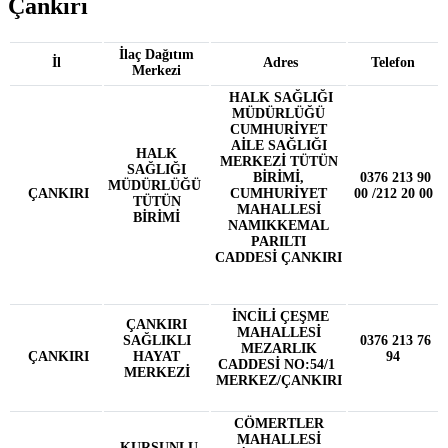
Çankırı
İlaç Dağıtım
İl
Adres
Telefon
Merkezi
HALK SAĞLIĞI
MÜDÜRLÜĞÜ
CUMHURİYET
AİLE SAĞLIĞI
HALK
MERKEZİ TÜTÜN
SAĞLIĞI
BİRİMİ,
0376 213 90
MÜDÜRLÜĞÜ
ÇANKIRI
CUMHURİYET
00 /212 20 00
TÜTÜN
MAHALLESİ
BİRİMİ
NAMIKKEMAL
PARILTI
CADDESİ
ÇANKIRI
İNCİLİ ÇEŞME
ÇANKIRI
MAHALLESİ
SAĞLIKLI
0376 213 76
MEZARLIK
ÇANKIRI
HAYAT
94
CADDESİ NO:54/1
MERKEZİ
MERKEZ/ÇANKIRI
CÖMERTLER
MAHALLESİ
KURŞUNLU