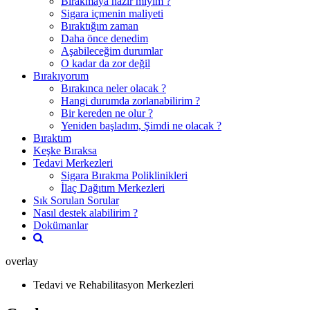
Bırakmaya hazır mıyım ?
Sigara içmenin maliyeti
Bıraktığım zaman
Daha önce denedim
Aşabileceğim durumlar
O kadar da zor değil
Bırakıyorum
Bırakınca neler olacak ?
Hangi durumda zorlanabilirim ?
Bir kereden ne olur ?
Yeniden başladım, Şimdi ne olacak ?
Bıraktım
Keşke Bıraksa
Tedavi Merkezleri
Sigara Bırakma Poliklinikleri
İlaç Dağıtım Merkezleri
Sık Sorulan Sorular
Nasıl destek alabilirim ?
Dokümanlar
overlay
Tedavi ve Rehabilitasyon Merkezleri