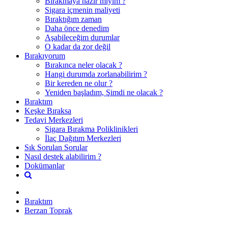
Bırakmaya hazır mıyım ?
Sigara içmenin maliyeti
Bıraktığım zaman
Daha önce denedim
Aşabileceğim durumlar
O kadar da zor değil
Bırakıyorum
Bırakınca neler olacak ?
Hangi durumda zorlanabilirim ?
Bir kereden ne olur ?
Yeniden başladım, Şimdi ne olacak ?
Bıraktım
Keşke Bıraksa
Tedavi Merkezleri
Sigara Bırakma Poliklinikleri
İlaç Dağıtım Merkezleri
Sık Sorulan Sorular
Nasıl destek alabilirim ?
Dokümanlar
Bıraktım
Berzan Toprak