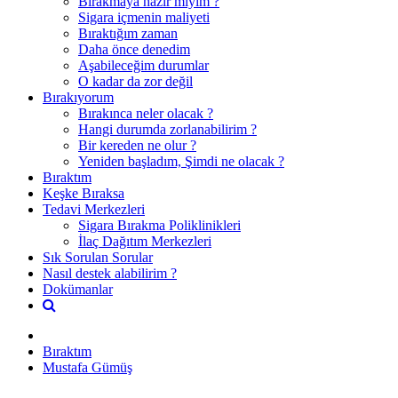
Bırakmaya hazır mıyım ?
Sigara içmenin maliyeti
Bıraktığım zaman
Daha önce denedim
Aşabileceğim durumlar
O kadar da zor değil
Bırakıyorum
Bırakınca neler olacak ?
Hangi durumda zorlanabilirim ?
Bir kereden ne olur ?
Yeniden başladım, Şimdi ne olacak ?
Bıraktım
Keşke Bıraksa
Tedavi Merkezleri
Sigara Bırakma Poliklinikleri
İlaç Dağıtım Merkezleri
Sık Sorulan Sorular
Nasıl destek alabilirim ?
Dokümanlar
Bıraktım
Mustafa Gümüş